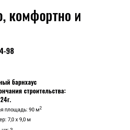
о, комфортно и
94-98
жный барнхаус
ончания строительства:
24г.
2
я площадь: 90 м
р: 7,0 х 9,0 м
ни: 3