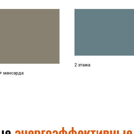
2 этажа
 + мансарда
ные
энергоэффективны