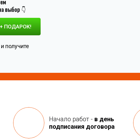
уем
а выбор 👇
+ ПОДАРОК!
 и получите
Начало работ -
в день
подписания договора