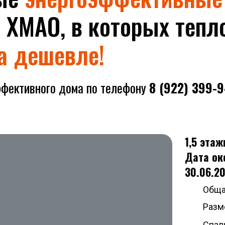
в ХМАО
, в которых тепл
за дешевле!
ффективного дома по телефону
8 (922) 399-
1,5 эта
Дата ок
30.06.20
Обща
Разме
Спаль