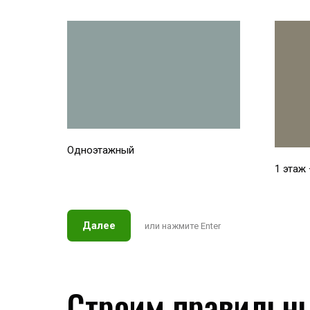
Одноэтажный
1 этаж
Далее
или нажмите Enter
Строим правиль