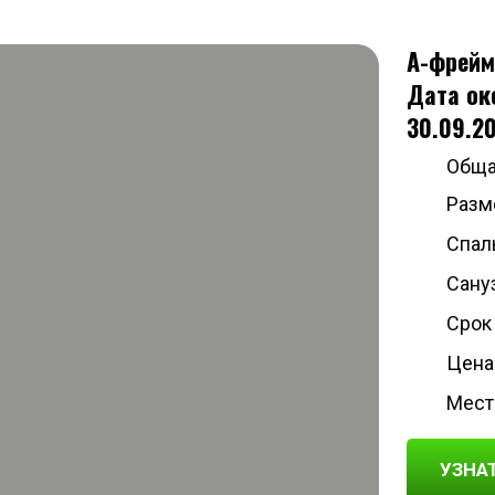
А-фрейм
Дата ок
30.09.20
Обща
Разме
Спаль
Сануз
Срок
Цена:
Мест
УЗНА